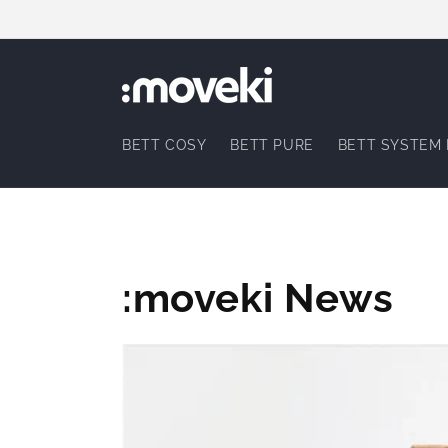
Direkt
zum
Inhalt
BETT COSY
BETT PURE
BETT SYSTEM 
:moveki News