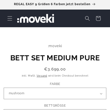
Direkt
REGAL EASY 9 Größen 6 Farben jetzt bestellen
zum
Inhalt
Warenkorb
duktinformationen
:moveki
ingen
BETT SET MEDIUM PURE
Normaler
€3.699,00
Preis
inkl. MwSt.
Versand
wird beim Checkout berechnet
FARBE
BETTGRÖSSE