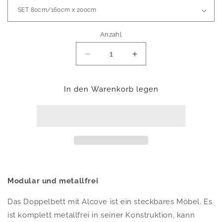
Anzahl
Verringere
Erhöhe
die
die
Menge
Menge
für
für
In den Warenkorb legen
BETT
BETT
SET
SET
MEDIUM
MEDIUM
PURE
PURE
Modular und metallfrei
Das Doppelbett mit Alcove ist ein steckbares Möbel. Es
ist komplett metallfrei in seiner Konstruktion, kann